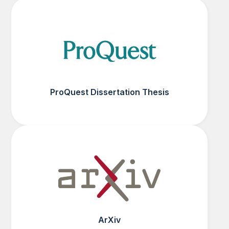
ProQuest Dissertation Thesis
ArXiv