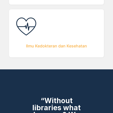
Ilmu Kedokteran dan Kesehatan
“Without
libraries what