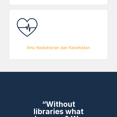
Ilmu Kedokteran dan Kesehatan
“Without
libraries what