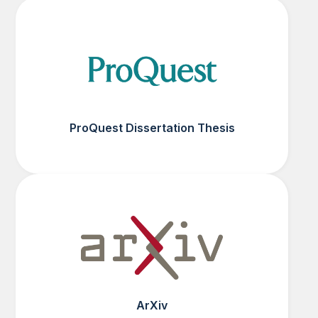
ProQuest Dissertation Thesis
ArXiv